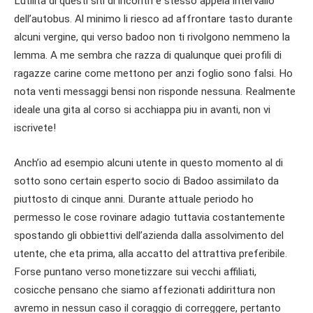
L’utilita di questi siti di incontri e stesso appela intervallo
dell’autobus. Al minimo li riesco ad affrontare tasto durante
alcuni vergine, qui verso badoo non ti rivolgono nemmeno la
lemma. A me sembra che razza di qualunque quei profili di
ragazze carine come mettono per anzi foglio sono falsi. Ho
nota venti messaggi bensi non risponde nessuna. Realmente
ideale una gita al corso si acchiappa piu in avanti, non vi
iscrivete!
Anch’io ad esempio alcuni utente in questo momento al di
sotto sono certain esperto socio di Badoo assimilato da
piuttosto di cinque anni. Durante attuale periodo ho
permesso le cose rovinare adagio tuttavia costantemente
spostando gli obbiettivi dell’azienda dalla assolvimento del
utente, che eta prima, alla accatto del attrattiva preferibile.
Forse puntano verso monetizzare sui vecchi affiliati,
cosicche pensano che siamo affezionati addirittura non
avremo in nessun caso il coraggio di correggere, pertanto