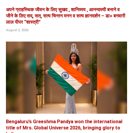
अपने ग्राहस्थिक जीवन के लिए सुखद , शान्तिमय , आनन्दमयी बनाने व
जीने के लिए सद्, सत्, सत्य चिन्तन मनन व सत्य ज्ञानदर्शन – डा० बनवारी
लाल पीपर “शास्त्री”
August 2, 2026
Bengaluru’s Greeshma Pandya won the international
title of Mrs. Global Universe 2026, bringing glory to