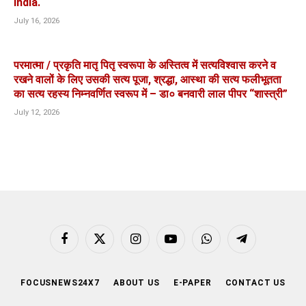
India.
July 16, 2026
परमात्मा / प्रकृति मातृ पितृ स्वरूपा के अस्तित्व में सत्यविश्वास करने व
रखने वालों के लिए उसकी सत्य पूजा, श्रद्धा, आस्था की सत्य फलीभूतता
का सत्य रहस्य निम्नवर्णित स्वरूप में – डा० बनवारी लाल पीपर “शास्त्री”
July 12, 2026
Facebook
X
Instagram
YouTube
WhatsApp
Telegram
(Twitter)
FOCUSNEWS24X7
ABOUT US
E-PAPER
CONTACT US