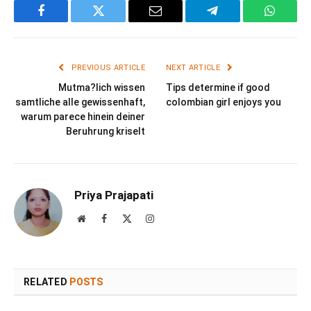
Facebook
Twitter
Email
Telegram
WhatsA
PREVIOUS ARTICLE
NEXT ARTICLE
Mutma?lich wissen
Tips determine if good
samtliche alle gewissenhaft,
colombian girl enjoys you
warum parece hinein deiner
Beruhrung kriselt
Priya Prajapati
Website
Facebook
X
Instagram
(Twitter)
RELATED
POSTS