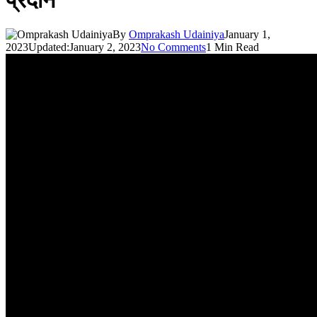
प्रदान
By
Omprakash Udainiya
January 1,
2023
Updated:
January 2, 2023
No Comments
1 Min Read