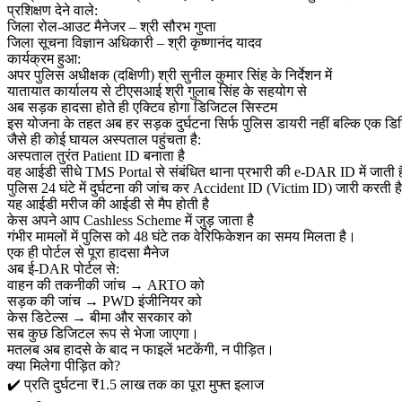
प्रशिक्षण देने वाले:
जिला रोल-आउट मैनेजर – श्री सौरभ गुप्ता
जिला सूचना विज्ञान अधिकारी – श्री कृष्णानंद यादव
कार्यक्रम हुआ:
अपर पुलिस अधीक्षक (दक्षिणी) श्री सुनील कुमार सिंह के निर्देशन में
यातायात कार्यालय से टीएसआई श्री गुलाब सिंह के सहयोग से
अब सड़क हादसा होते ही एक्टिव होगा डिजिटल सिस्टम
इस योजना के तहत अब हर सड़क दुर्घटना सिर्फ पुलिस डायरी नहीं बल्कि एक
जैसे ही कोई घायल अस्पताल पहुंचता है:
अस्पताल तुरंत Patient ID बनाता है
वह आईडी सीधे TMS Portal से संबंधित थाना प्रभारी की e-DAR ID में जाती ह
पुलिस 24 घंटे में दुर्घटना की जांच कर Accident ID (Victim ID) जारी करती है
यह आईडी मरीज की आईडी से मैप होती है
केस अपने आप Cashless Scheme में जुड़ जाता है
गंभीर मामलों में पुलिस को 48 घंटे तक वेरिफिकेशन का समय मिलता है।
एक ही पोर्टल से पूरा हादसा मैनेज
अब ई-DAR पोर्टल से:
वाहन की तकनीकी जांच → ARTO को
सड़क की जांच → PWD इंजीनियर को
केस डिटेल्स → बीमा और सरकार को
सब कुछ डिजिटल रूप से भेजा जाएगा।
मतलब अब हादसे के बाद न फाइलें भटकेंगी, न पीड़ित।
क्या मिलेगा पीड़ित को?
✔️ प्रति दुर्घटना ₹1.5 लाख तक का पूरा मुफ्त इलाज