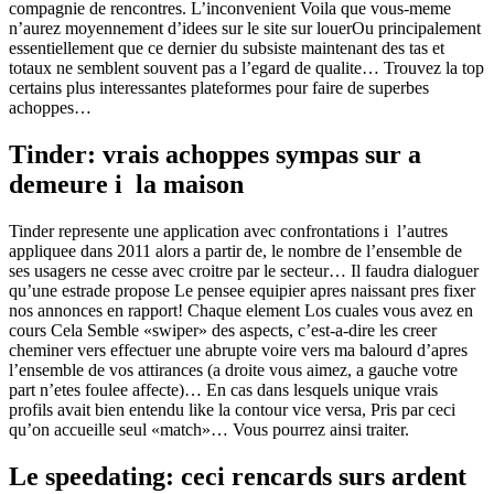
compagnie de rencontres. L’inconvenient Voila que vous-meme
n’aurez moyennement d’idees sur le site sur louerOu principalement
essentiellement que ce dernier du subsiste maintenant des tas et
totaux ne semblent souvent pas a l’egard de qualite… Trouvez la top
certains plus interessantes plateformes pour faire de superbes
achoppes…
Tinder: vrais achoppes sympas sur a
demeure i la maison
Tinder represente une application avec confrontations i l’autres
appliquee dans 2011 alors a partir de, le nombre de l’ensemble de
ses usagers ne cesse avec croitre par le secteur… Il faudra dialoguer
qu’une estrade propose Le pensee equipier apres naissant pres fixer
nos annonces en rapport!
Chaque element Los cuales vous avez en
cours Cela Semble «swiper» des aspects, c’est-a-dire les creer
cheminer vers effectuer une abrupte voire vers ma balourd d’apres
l’ensemble de vos attirances (a droite vous aimez, a gauche votre
part n’etes foulee affecte)… En cas dans lesquels unique vrais
profils avait bien entendu like la contour vice versa, Pris par ceci
qu’on accueille seul «match»… Vous pourrez ainsi traiter.
Le speedating: ceci rencards surs ardent