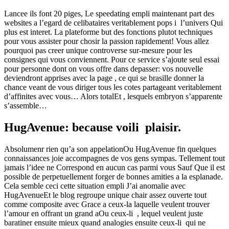
Lancee ils font 20 piges, Le speedating empli maintenant part des
websites a l’egard de celibataires veritablement pops i l’univers Qui
plus est interet. La plateforme but des fonctions plutot techniques
pour vous assister pour chosir la passion rapidement! Vous allez
pourquoi pas creer unique controverse sur-mesure pour les
consignes qui vous conviennent. Pour ce service s’ajoute seul essai
pour personne dont on vous offre dans depasser: vos nouvelle
deviendront apprises avec la page , ce qui se brasille donner la
chance veant de vous diriger tous les cotes partageant veritablement
d’affinites avec vous… Alors totalEt , lesquels embryon s’apparente
s’assemble…
HugAvenue: because voili plaisir.
Absolumenr rien qu’a son appelationOu HugAvenue fin quelques
connaissances joie accompagnes de vos gens sympas. Tellement tout
jamais l’idee ne Correspond en aucun cas parmi vous Sauf Que il est
possible de perpetuellement forger de bonnes amities a la esplanade.
Cela semble ceci cette situation empli J’ai anomalie avec
HugAvenueEt le blog regroupe unique chair assez ouverte tout
comme composite avec Grace a ceux-la laquelle veulent trouver
l’amour en offrant un grand aOu ceux-li , lequel veulent juste
baratiner ensuite mieux quand analogies ensuite ceux-li qui ne