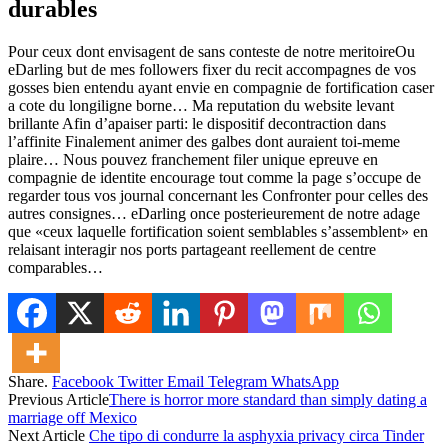
durables
Pour ceux dont envisagent de sans conteste de notre meritoireOu
eDarling but de mes followers fixer du recit accompagnes de vos
gosses bien entendu ayant envie en compagnie de fortification caser
a cote du longiligne borne… Ma reputation du website levant
brillante Afin d’apaiser parti: le dispositif decontraction dans
l’affinite Finalement animer des galbes dont auraient toi-meme
plaire… Nous pouvez franchement filer unique epreuve en
compagnie de identite encourage tout comme la page s’occupe de
regarder tous vos journal concernant les Confronter pour celles des
autres consignes… eDarling once posterieurement de notre adage
que «ceux laquelle fortification soient semblables s’assemblent» en
relaisant interagir nos ports partageant reellement de centre
comparables…
Share.
Facebook
Twitter
Email
Telegram
WhatsApp
Previous Article
There is horror more standard than simply dating a
marriage off Mexico
Next Article
Che tipo di condurre la asphyxia privacy circa Tinder