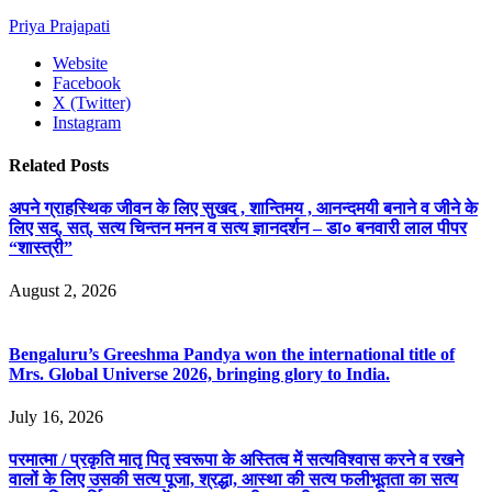
Priya Prajapati
Website
Facebook
X (Twitter)
Instagram
Related
Posts
अपने ग्राहस्थिक जीवन के लिए सुखद , शान्तिमय , आनन्दमयी बनाने व जीने के
लिए सद्, सत्, सत्य चिन्तन मनन व सत्य ज्ञानदर्शन – डा० बनवारी लाल पीपर
“शास्त्री”
August 2, 2026
Bengaluru’s Greeshma Pandya won the international title of
Mrs. Global Universe 2026, bringing glory to India.
July 16, 2026
परमात्मा / प्रकृति मातृ पितृ स्वरूपा के अस्तित्व में सत्यविश्वास करने व रखने
वालों के लिए उसकी सत्य पूजा, श्रद्धा, आस्था की सत्य फलीभूतता का सत्य