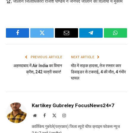
🏆, जालौन जिलाधिकारी राजेश पाण्डेय ने जनपद जालौन को दिलाया ये मुकाम
Facebook
Twitter
Email
Telegram
WhatsA
PREVIOUS ARTICLE
NEXT ARTICLE
अहमदाबाद में Air India का विमान
मोंठ में सड़क हादसा, तेज रफ्तार कार
क्रैश, 242 यात्री सवार!
डिवाइडर से टकराई, 4 की मौत, 4 गंभीर
घायल
Kartikey Gubreley FocusNews24×7
Website
Facebook
X
Instagram
(Twitter)
कार्तिकेय गुबरेले(पत्रकार) जिला ब्यूरो चीफ क्राइम फोकस न्यूज