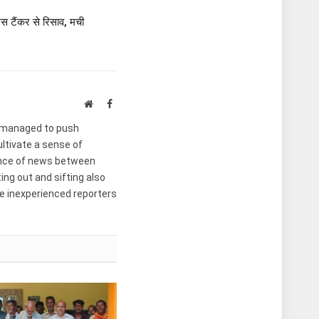
ैस टैंकर से रिसाव, मची
Website
Facebook
ut managed to push
ultivate a sense of
lance of news between
ing out and sifting also
he inexperienced reporters