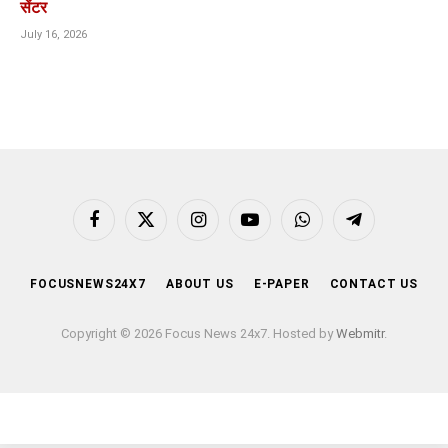
सेंटर
July 16, 2026
Facebook
X
Instagram
YouTube
WhatsApp
Telegram
(Twitter)
FOCUSNEWS24X7
ABOUT US
E-PAPER
CONTACT US
Copyright © 2026 Focus News 24x7. Hosted by
Webmitr
.