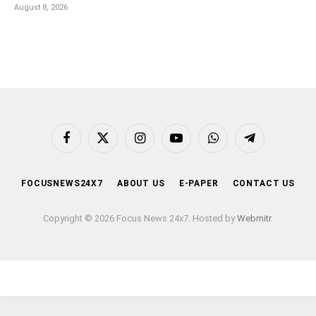
August 8, 2026
Facebook
X
Instagram
YouTube
WhatsApp
Telegram
(Twitter)
FOCUSNEWS24X7
ABOUT US
E-PAPER
CONTACT US
Copyright © 2026 Focus News 24x7. Hosted by
Webmitr
.