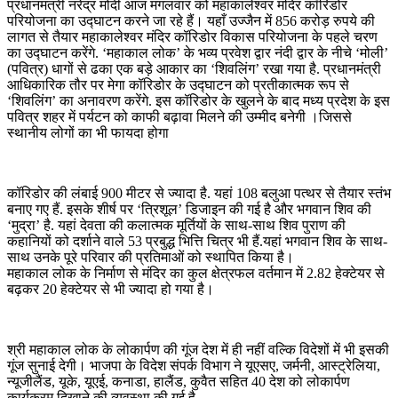
प्रधानमंत्री नरेंद्र मोदी आज मंगलवार को महाकालेश्वर मंदिर कॉरिडोर
परियोजना का उद्घाटन करने जा रहे हैं। यहाँ उज्जैन में 856 करोड़ रुपये की
लागत से तैयार महाकालेश्वर मंदिर कॉरिडोर विकास परियोजना के पहले चरण
का उद्घाटन करेंगे. ‘महाकाल लोक’ के भव्य प्रवेश द्वार नंदी द्वार के नीचे ‘मोली’
(पवित्र) धागों से ढका एक बड़े आकार का ‘शिवलिंग’ रखा गया है. प्रधानमंत्री
आधिकारिक तौर पर मेगा कॉरिडोर के उद्घाटन को प्रतीकात्मक रूप से
‘शिवलिंग’ का अनावरण करेंगे. इस कॉरिडोर के खुलने के बाद मध्य प्रदेश के इस
पवित्र शहर में पर्यटन को काफी बढ़ावा मिलने की उम्मीद बनेगी ।जिससे
स्थानीय लोगों का भी फायदा होगा
कॉरिडोर की लंबाई 900 मीटर से ज्यादा है. यहां 108 बलुआ पत्थर से तैयार स्तंभ
बनाए गए हैं. इसके शीर्ष पर ‘त्रिशूल’ डिजाइन की गई है और भगवान शिव की
‘मुद्रा’ है. यहां देवता की कलात्मक मूर्तियों के साथ-साथ शिव पुराण की
कहानियों को दर्शाने वाले 53 प्रबुद्ध भित्ति चित्र भी हैं.यहां भगवान शिव के साथ-
साथ उनके पूरे परिवार की प्रतिमाओं को स्थापित किया है।
महाकाल लोक के निर्माण से मंदिर का कुल क्षेत्रफल वर्तमान में 2.82 हेक्टेयर से
बढ़कर 20 हेक्टेयर से भी ज्यादा हो गया है।
श्री महाकाल लोक के लोकार्पण की गूंज देश में ही नहीं वल्कि विदेशों में भी इसकी
गूंज सुनाई देगी। भाजपा के विदेश संपर्क विभाग ने यूएसए, जर्मनी, आस्ट्रेलिया,
न्यूजीलैंड, यूके, यूएई, कनाडा, हालैंड, कुवैत सहित 40 देश को लोकार्पण
कार्यक्रम दिखाने की व्यवस्था की गई है