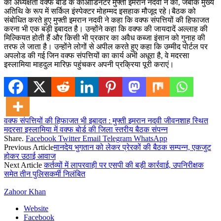
की अध्यक्षता वक्फ बोर्ड के कोऑर्डिनेटर मुफ्ती इमरान नदवी ने की, जबकि मुख्य
अतिथि के रूप में सर्किल इंस्पेक्टर मोहम्मद इसहाक मौजूद रहे।
बैठक को
संबोधित करते हुए मुफ्ती इमरान नदवी ने कहा कि वक्फ संपत्तियों की हिफाजत
करना भी एक बड़ी इबादत है। उन्होंने कहा कि वक्फ की जायदादें अल्लाह की
मिल्कियत होती हैं और किसी भी प्रकार का अवैध कब्जा इंसान को गुनाह की
तरफ ले जाता है। उन्होंने लोगों से अपील करते हुए कहा कि उम्मीद पोर्टल पर
अपलोड की गई जिन वक्फ संपत्तियों का कार्य अभी अधूरा है, वे मदरसा
इस्लामिया माहदुल मारिफ़ पहुंचकर अपनी प्रक्रिया पूरी कराएं।
वक्फ संपत्तियों की हिफाजत भी इबादत : मुफ्ती इमरान नदवी जीवनशाह स्थित
मदरसा इस्लामिया में वक्फ बोर्ड की जिला स्तरीय बैठक संपन्न
Share.
Facebook
Twitter
Email
Telegram
WhatsApp
Previous Article
मानदेय भुगतान को लेकर प्रेरकों की बैठक सम्पन्न, एकजुट
होकर उठाई आवाज
Next Article
कर्तव्यों में लापरवाही पर एसपी की बड़ी कार्रवाई, उपनिरीक्षक
समेत तीन पुलिसकर्मी निलंबित
Zahoor Khan
Website
Facebook