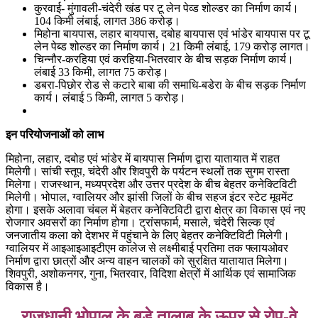
कुरवाई- मुंगावली-चंदेरी खंड पर टू लेन पेव्ड शोल्डर का निर्माण कार्य।
104 किमी लंबाई, लागत 386 करोड़।
मिहोना बायपास, लहार बायपास, दबोह बायपास एवं भांडेर बायपास पर टू
लेन पेब्ड शोल्डर का निर्माण कार्य। 21 किमी लंबाई, 179 करोड़ लागत।
चिन्नौर-करहिया एवं करहिया-भितरवार के बीच सड़क निर्माण कार्य।
लंबाई 33 किमी, लागत 75 करोड़।
डबरा-पिछोर रोड से कटारे बाबा की समाधि-बडेरा के बीच सड़क निर्माण
कार्य। लंबाई 5 किमी, लागत 5 करोड़।
इन परियोजनाओं को लाभ
मिहोना, लहार, दबोह एवं भांडेर में बायपास निर्माण द्वारा यातायात में राहत
मिलेगी। सांची स्तूप, चंदेरी और शिवपुरी के पर्यटन स्थलों तक सुगम रास्ता
मिलेगा। राजस्थान, मध्यप्रदेश और उत्तर प्रदेश के बीच बेहतर कनेक्टिविटी
मिलेगी। भोपाल, ग्वालियर और झांसी जिलों के बीच सहज इंटर स्टेट मूवमेंट
होगा। इसके अलावा चंबल में बेहतर कनेक्टिविटी द्वारा क्षेत्र का विकास एवं नए
रोजगार अवसरों का निर्माण होगा। ट्रांसफार्म, मसाले, चंदेरी सिल्क एवं
जनजातीय कला को देशभर में पहुंचाने के लिए बेहतर कनेक्टिविटी मिलेगी।
ग्वालियर में आइआइआइटीएम कालेज से लक्ष्मीबाई प्रतिमा तक फ्लायओवर
निर्माण द्वारा छात्रों और अन्य वाहन चालकों को सुरक्षित यातायात मिलेगा।
शिवपुरी, अशोकनगर, गुना, भितरवार, विदिशा क्षेत्रों में आर्थिक एवं सामाजिक
विकास है।
राजधानी भोपाल के बड़े तालाब के ऊपर से रोप-वे