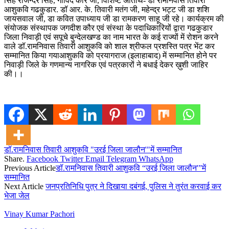
सिंह राजेन्दर सिंह, गोविंद कौर जी, विशिष्ट अतिथि- डॉ रामनिवास तिवारी
आशुकवि गढकुडार. डॉ आर. के. तिवारी मतंग जी, महेन्द्र भट्ट जी डा शशि
जायसवाल जी, डा कवित उपाध्याय जी डा रामकरण साहू जी रहे। कार्यक्रम की
संयोजक संस्थापक जगदीश कौर एवं संस्था के पदाधिकारियों द्वारा गढकुडार
जिला निवाड़ी एवं सपूचे बुन्देलखण्ड का नाम भारत के कई राज्यों में रोशन करने
वाले डॉ.रामनिवास तिवारी आशुकवि को शाल श्रीफल प्रशस्ति पत्र भेंट कर
सम्मानित किया गया
आशुकवि को प्रयागराज (इलाहाबाद) में सम्मानित होने पर
निवाड़ी जिले के गणमान्य नागरिक एवं पत्रकारों ने बधाई देकर ख़ुशी जाहिर
की।।
डॉ.रामनिवास तिवारी आशुकवि "उरई जिला जालौन'"में सम्मानित
Share.
Facebook
Twitter
Email
Telegram
WhatsApp
Previous Article
डॉ.रामनिवास तिवारी आशुकवि “उरई जिला जालौन'”में
सम्मानित
Next Article
जनप्रतिनिधि पुत्र ने दिखाया दबंगई, पुलिस ने तुरंत करवाई कर
भेजा जेल
Vinay Kumar Pachori