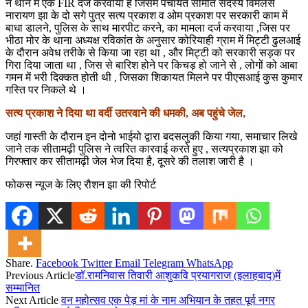
ने थाने में एक FIR दर्ज करवाया है जिसमे पंचायत समिति सदस्य विमलेस
नारायण झा के दो सगे पुत्र सत्य प्रकाश व ओम प्रकाश पर सरकारी काम में
बाधा डालने, पुलिस के साथ मारपीट करने, का मामला दर्ज करवाया ,जिस पर
भीठा मोर के थाना अध्यक्ष रविकांत के अनुसार कोरियाही ग्राम में मिट्टी ढुलआई
के दौरान अवेध तरीके से किया जा रहा था , और मिट्टी को सरकारी सड़क पर
गिरा दिया जाता था , जिस से बारिश होने पर किचड़ हो जाने से , लोगों को आबा
गमन में भरी दिक्कत होती थी , जिसका शिकायत मिलने पर पीएसआई कुस कुमार
गस्ति पर निकले थे ।
सत्य प्रकाश ने दिया था वर्दी उतरवाने की धमकी, अब पहुंचे जेल,
जहां गास्ती के दौरान इन दोनो भाईयो द्वारा बदसलुकी किया गया, समाचार लिखे
जाने तक सीतामढ़ी पुलिस ने त्वरित कारवाई करते हुए , सत्यप्रकाश झा को
गिरफ्तार कर सीतामढ़ी जेल भेज दिया है, दूसरे की तलाश जारी है ।
फोकस न्यूज के लिए रौशन झा की रिपोर्ट
Share.
Facebook
Twitter
Email
Telegram
WhatsApp
Previous Article
डॉ.रामनिवास तिवारी आशुकवि प्रयागराज (इलाहबाद)में
सम्मानित
Next Article
वन महोत्सव एक पेड़ मां के नाम अभियान के तहत पूर्व नगर