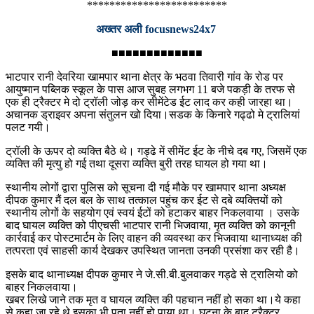
*************************
अख्तर अली focusnews24x7
■■■■■■■■■■■■■
भाटपार रानी देवरिया खामपार थाना क्षेत्र के भठवा तिवारी गांव के रोड पर
आयुष्मान पब्लिक स्कूल के पास आज सुबह लगभग 11 बजे पकड़ी के तरफ से
एक ही ट्रैक्टर मे दो ट्रॉली जोड़ कर सीमेंटेड ईट लाद कर कही जारहा था।
अचानक ड्राइवर अपना संतुलन खो दिया।सडक के किनारे गढ्ढो मे ट्रालियां
पलट गयी।
ट्रॉली के ऊपर दो व्यक्ति बैठे थे। गड्ढे में सीमेंट ईट के नीचे दब गए, जिसमें एक
व्यक्ति की मृत्यु हो गई तथा दूसरा व्यक्ति बुरी तरह घायल हो गया था।
स्थानीय लोगों द्वारा पुलिस को सूचना दी गई मौके पर खामपार थाना अध्यक्ष
दीपक कुमार मैं दल बल के साथ तत्काल पहुंच कर ईट से दबे व्यक्तियों को
स्थानीय लोगों के सहयोग एवं स्वयं ईटों को हटाकर बाहर निकलवाया । उसके
बाद घायल व्यक्ति को पीएचसी भाटपार रानी भिजवाया, मृत व्यक्ति को कानूनी
कार्रवाई कर पोस्टमार्टम के लिए वाहन की व्यवस्था कर भिजवाया थानाध्यक्ष की
तत्परता एवं साहसी कार्य देखकर उपस्थित जानता उनकी प्रसंशा कर रही है।
इसके बाद थानाध्यक्ष दीपक कुमार ने जे.सी.बी.बुलवाकर गड्ढे से ट्रालियो को
बाहर निकलवाया।
खबर लिखे जाने तक मृत व घायल व्यक्ति की पहचान नहीं हो सका था।ये कहा
से कहा जा रहे थे इसका भी पता नहीं हो पाया था। घटना के बाद ट्रैक्टर