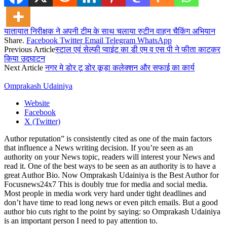
यातायात निरीक्षक ने अपनी टीम के साथ चलाया रुटीन वाहन चैकिंग अभियान
Share.
Facebook
Twitter
Email
Telegram
WhatsApp
Previous Article
स्टाल एवं सेल्फी प्वाइंट का डी एम व एस पी ने फीता काटकर
किया उदघाटन
Next Article
नगर मे डोर टू डोर कूड़ा कलेक्शन और सफाई का कार्य
Omprakash Udainiya
Website
Facebook
X (Twitter)
Author reputation” is consistently cited as one of the main factors
that influence a News writing decision. If you’re seen as an
authority on your News topic, readers will interest your News and
read it. One of the best ways to be seen as an authority is to have a
great Author Bio. Now Omprakash Udainiya is the Best Author for
Focusnews24x7 This is doubly true for media and social media.
Most people in media work very hard under tight deadlines and
don’t have time to read long news or even pitch emails. But a good
author bio cuts right to the point by saying: so Omprakash Udainiya
is an important person I need to pay attention to.