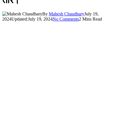
तार।
By
Mahesh Chaudhary
July 19,
2024
Updated:
July 19, 2024
No Comments
2 Mins Read