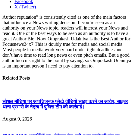
Facebook
X (Twitter)
Author reputation” is consistently cited as one of the main factors
that influence a News writing decision. If you’re seen as an
authority on your News topic, readers will interest your News and
read it. One of the best ways to be seen as an authority is to have a
great Author Bio. Now Omprakash Udainiya is the Best Author for
Focusnews24x7 This is doubly true for media and social media.
Most people in media work very hard under tight deadlines and
don’t have time to read long news or even pitch emails. But a good
author bio cuts right to the point by saying: so Omprakash Udainiya
is an important person I need to pay attention to.
Related
Posts
सोशल मीडिया पर आपत्तिजनक फोटो-वीडियो साझा करने का आरोप, साइबर
थाना प्रभारी के नेतृत्व में पुलिस टीम की कार्रवाई।
August 9, 2026