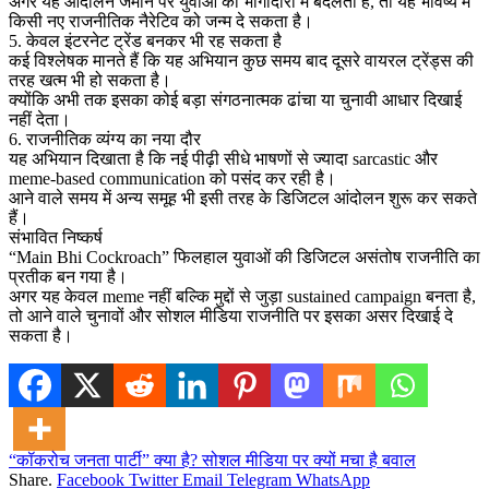
अगर यह आंदोलन जमीन पर युवाओं की भागीदारी में बदलता है, तो यह भविष्य में
किसी नए राजनीतिक नैरेटिव को जन्म दे सकता है।
5. केवल इंटरनेट ट्रेंड बनकर भी रह सकता है
कई विश्लेषक मानते हैं कि यह अभियान कुछ समय बाद दूसरे वायरल ट्रेंड्स की
तरह खत्म भी हो सकता है।
क्योंकि अभी तक इसका कोई बड़ा संगठनात्मक ढांचा या चुनावी आधार दिखाई
नहीं देता।
6. राजनीतिक व्यंग्य का नया दौर
यह अभियान दिखाता है कि नई पीढ़ी सीधे भाषणों से ज्यादा sarcastic और
meme-based communication को पसंद कर रही है।
आने वाले समय में अन्य समूह भी इसी तरह के डिजिटल आंदोलन शुरू कर सकते
हैं।
संभावित निष्कर्ष
“Main Bhi Cockroach” फिलहाल युवाओं की डिजिटल असंतोष राजनीति का
प्रतीक बन गया है।
अगर यह केवल meme नहीं बल्कि मुद्दों से जुड़ा sustained campaign बनता है,
तो आने वाले चुनावों और सोशल मीडिया राजनीति पर इसका असर दिखाई दे
सकता है।
“कॉकरोच जनता पार्टी” क्या है? सोशल मीडिया पर क्यों मचा है बवाल
Share.
Facebook
Twitter
Email
Telegram
WhatsApp