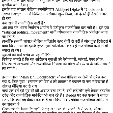
इसके बाद सोशल मीडिया पर युवाओं ने उसी शब्द को विरोध और व्यंग्य का
प्रतीक बना दिया।
इसके बाद सोशल मीडिया रणनीतिकार Abhijeet Dipke ने “Cockroach
Janta Party” नाम से डिजिटल अभियान शुरू किया, जो देखते ही देखते वायरल
हो गया।
क्या सच में राजनीतिक पार्टी है?
अब तक यह भारत निर्वाचन आयोग में पंजीकृत राजनीतिक दल नहीं है। इसे एक
“satirical political movement” यानी व्यंग्यात्मक राजनीतिक आंदोलन माना
जा रहा है
हालांकि इसकी सोशल मीडिया फॉलोइंग बेहद तेजी से बढ़ी है और कुछ रिपोर्ट्स में
दावा किया गया कि इसके इंस्टाग्राम फॉलोअर्स कई बड़े राजनीतिक दलों से भी
ज्यादा हो गए।
युवाओं को क्यों पसंद आ रहा CJP?
विशेषज्ञ मानते हैं कि यह आंदोलन युवाओं की बेरोजगारी, महंगाई, पेपर लीक,
सिस्टम से नाराजगी और राजनीतिक निराशा को मीम्स और व्यंग्य के जरिए सामने
ला रहा है।
इसका नारा “Main Bhi Cockroach” सोशल मीडिया पर तेजी से ट्रेंड कर
रहा है, जिसे युवा “अपमान को विरोध की ताकत” में बदलने के रूप में देख रहे हैं
सोशल मीडिया पर दो राय
जहां एक वर्ग इसे युवाओं की आवाज बता रहा है, वहीं कई लोग इसे केवल इंटरनेट
ट्रेंड और राजनीतिक मार्केटिंग भी मान रहे हैं। Reddit पर कई यूजर्स ने सवाल
उठाए कि क्या यह केवल मजाक है या भविष्य में वास्तविक राजनीतिक अभियान
बन सकता है।
Cockroach Janta Party” फिलहाल भारत की राजनीति से ज्यादा सोशल