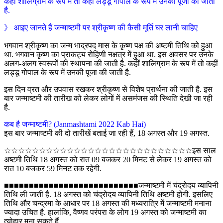
कहीं शालिग्राम के रूप में तो कहीं लड्डू गोपाल के रूप में उनकी पूजा की जाती
है.
》 आइए जानते हैं जन्माष्टमी पर श्रीकृष्ण की कैसी मूर्ति घर लानी चाहिए
भगवान श्रीकृष्ण का जन्म भाद्रपद मास के कृष्ण पक्ष की अष्टमी तिथि को हुआ
था. भगवान कृष्ण का प्राकट्य रोहिणी नक्षत्र में हुआ था. इस अवसर पर उनके
अलग-अलग स्वरूपों की स्थापना की जाती है. कहीं शालिग्राम के रूप में तो कहीं
लड्डू गोपाल के रूप में उनकी पूजा की जाती है.
इस दिन व्रत और उपवास रखकर श्रीकृष्ण से विशेष प्रार्थना की जाती है. इस
बार जन्माष्टमी की तारीख को लेकर लोगों में असमंजस की स्थिति देखी जा रही
है.
कब है जन्माष्टमी? (Janmashtami 2022 Kab Hai)
इस बार जन्माष्टमी की दो तारीखें बताई जा रही हैं, 18 अगस्त और 19 अगस्त.
☆☆☆☆☆☆☆☆☆☆☆☆☆☆☆☆☆☆☆☆☆☆☆☆☆☆☆इस साल
अष्टमी तिथि 18 अगस्त को रात 09 बजकर 20 मिनट से लेकर 19 अगस्त को
रात 10 बजकर 59 मिनट तक रहेगी.
■■■■■■■■■■■■■■■■■■■■■■■■■■■जन्माष्टमी में चंद्रोदय व्यापिनी
तिथि ली जाती है. 18 अगस्त को चंद्रोदय व्यापिनी तिथि अष्टमी होगी. इसलिए
तिथि और चन्द्रमा के आधार पर 18 अगस्त की मध्यरात्रि में जन्माष्टमी मनाना
ज्यादा उचित है. हालांकि, वैष्णव परंपरा के लोग 19 अगस्त को जन्माष्टमी का
त्योहार मना सकते हैं.