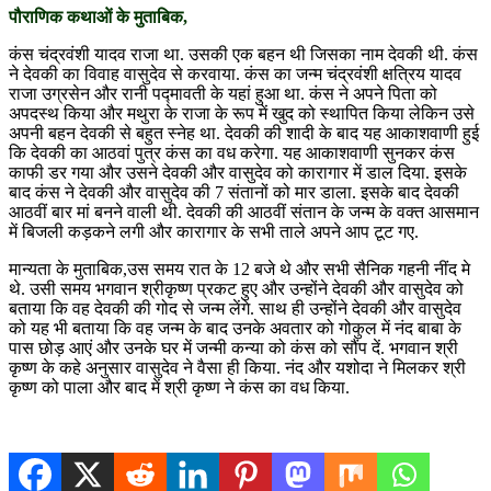
पौराणिक कथाओं के मुताबिक,
कंस चंद्रवंशी यादव राजा था. उसकी एक बहन थी जिसका नाम देवकी थी. कंस
ने देवकी का विवाह वासुदेव से करवाया. कंस का जन्म चंद्रवंशी क्षत्रिय यादव
राजा उग्रसेन और रानी पद्मावती के यहां हुआ था. कंस ने अपने पिता को
अपदस्थ किया और मथुरा के राजा के रूप में खुद को स्थापित किया लेकिन उसे
अपनी बहन देवकी से बहुत स्नेह था. देवकी की शादी के बाद यह आकाशवाणी हुई
कि देवकी का आठवां पुत्र कंस का वध करेगा. यह आकाशवाणी सुनकर कंस
काफी डर गया और उसने देवकी और वासुदेव को कारागार में डाल दिया. इसके
बाद कंस ने देवकी और वासुदेव की 7 संतानों को मार डाला. इसके बाद देवकी
आठवीं बार मां बनने वाली थी. देवकी की आठवीं संतान के जन्म के वक्त आसमान
में बिजली कड़कने लगी और कारागार के सभी ताले अपने आप टूट गए.
मान्यता के मुताबिक,उस समय रात के 12 बजे थे और सभी सैनिक गहनी नींद मे
थे. उसी समय भगवान श्रीकृष्ण प्रकट हुए और उन्होंने देवकी और वासुदेव को
बताया कि वह देवकी की गोद से जन्म लेंगे. साथ ही उन्होंने देवकी और वासुदेव
को यह भी बताया कि वह जन्म के बाद उनके अवतार को गोकुल में नंद बाबा के
पास छोड़ आएं और उनके घर में जन्मी कन्या को कंस को सौंप दें. भगवान श्री
कृष्ण के कहे अनुसार वासुदेव ने वैसा ही किया. नंद और यशोदा ने मिलकर श्री
कृष्ण को पाला और बाद में श्री कृष्ण ने कंस का वध किया.