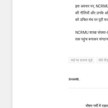
इस अवसर पर, NCRMU के म
की नीतियों और उनके अध
को उचित मंच पर पूरी मज
NCRMU शाखा संख्या-02 
तक पहुंच बनाकर संगठन 
कई नए सदस्य जुड़े
नॉर्थ से
SHARE.
भीषण गर्मी में रा