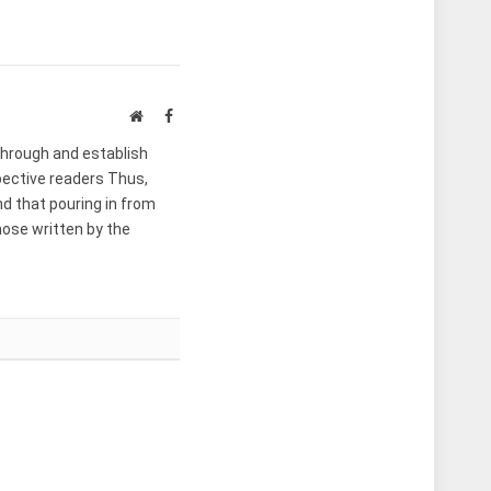
Website
Facebook
through and establish
spective readers Thus,
nd that pouring in from
hose written by the