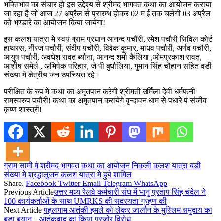
भक्तिभाव का संचार हो इस उद्देश्य से श्रीमद भागवत कथा का आयोजन कराया
जा रहा है जो आज 27 अप्रैल से प्रारम्भ होकर 02 म ई तक चलेगी 03 अप्रैल
को भण्डारे का आयोजन किया जायेगा!
इस कलश यात्रा मे स्वयं ग्राम प्रधान आनन्द पचौरी, रमेश पचौरी सिविल कोर्ट
हाथरस, नीरज पचौरी, संदीप पचौरी, विवेक कुमार, माधव पचौरी, अर्णव पचौरी,
आयुष पचौरी, अवधेश रावत ब्यौना, आनन्द शर्मा कैलिया ,ओमप्रकाश रावत,
आशीष समेले , अभिषेक परिहार, जे पी बुधौलिया, गुमान सिंह चौहान सहित वडी
संख्या मे क्षेत्रीय जन उपस्थित रहे।
परीक्षित के रुप मे कथा का अमृतपान करेगी श्रीमती उर्मिला देवी धर्मपत्नी
रामस्वरुप पचौरी! कथा का अमृतपान करायेगे वृन्दावन धाम से पधारे पं संजीव
कृष्ण शास्त्री!
ग्राम सामी मे श्रीमद भागवत कथा का आयोजन निकली कलश यात्रा बडी
संख्या मे श्रद्धालुजन कलश यात्रा मे हुये शामिल
Share.
Facebook
Twitter
Email
Telegram
WhatsApp
Previous Article
उत्तर मध्य रेलवे कर्मचारी संघ में भानु प्रताप सिंह चंदेल ने
100 कार्यकर्ताओं के साथ UMRKS की सदस्यता ग्रहण की
Next Article
पहलगाम आतंकी हमले को लेकर जालौन के मुस्लिम समुदाय का
बड़ा बयान – आतंकवाद का किया पुरजोर विरोध