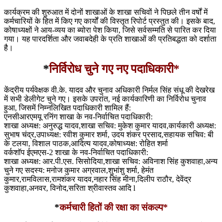
कार्यक्रम की शुरुआत में दोनों शाखाओं के शाखा सचिवों ने पिछले तीन वर्षों में
कर्मचारियों के हित में किए गए कार्यों की विस्तृत रिपोर्ट प्रस्तुत की। इसके बाद,
कोषाध्यक्षों ने आय-व्यय का ब्योरा पेश किया, जिसे सर्वसम्मति से पारित कर दिया
गया। यह पारदर्शिता और जवाबदेही के प्रति शाखाओं की प्रतिबद्धता को दर्शाता
है।
*
निर्विरोध चुने गए नए पदाधिकारी*
केंद्रीय पर्यवेक्षक वी.के. यादव और चुनाव अधिकारी निर्मल सिंह संधू की देखरेख
में सभी डेलीगेट चुने गए। इसके उपरांत, नई कार्यकारिणी का निर्विरोध चुनाव
हुआ, जिसमें निम्नलिखित पदाधिकारी शामिल हैं:
एनसीआरएमयू रनिंग शाखा के नव-निर्वाचित पदाधिकारी:
शाखा अध्यक्ष: अनुरुद्ध यादव,शाखा सचिव: मुकेश कुमार यादव,कार्यकारी अध्यक्ष:
सुभाष चंद्र,उपाध्यक्ष: रवीश कुमार शर्मा, उदय शंकर प्रसाद,सहायक सचिव: बी
के टलया, विशाल पाठक,आदित्य यादव,कोषाध्यक्ष: रोहित शर्मा
वर्कशॉप ईएमएस-2 शाखा के नव-निर्वाचित पदाधिकारी:
शाखा अध्यक्ष: आर.पी.एस. सिसोदिया,शाखा सचिव: अविनाश सिंह कुशवाहा,अन्य
चुने गए सदस्य: मनोज कुमार अग्रवाल,शुभांशु शर्मा, हेमंत
कुमार,रामविलास,रामशंकर यादव,नहार सिंह मीना,दिलीप राठौर, देवेंद्र
कुशवाहा,अनवर, विनोद,सरिता श्रीवास्तव आदि l
*
कर्मचारी हितों की रक्षा का संकल्प*