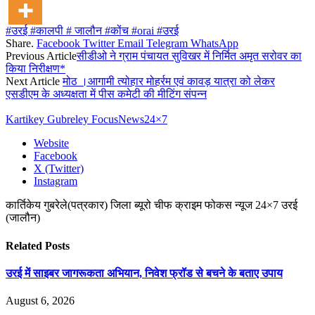
#उरई #कालपी # जालौन #कोंच #orai #उरई
Share.
Facebook
Twitter
Email
Telegram
WhatsApp
Previous Article
सीडीओ ने ग्राम पंचायत सुविखर में निर्मित अमृत सरोवर का
किया निरीक्षण*
Next Article
मोठ ।आगामी त्योहार मोहर्रम एवं कावड़ यात्रा को लेकर
एसडीएम के अध्यक्षता में पीस कमेटी की मीटिंग संपन्न
Kartikey Gubreley FocusNews24×7
Website
Facebook
X (Twitter)
Instagram
कार्तिकेय गुबरेले(पत्रकार) जिला ब्यूरो चीफ क्राइम फोकस न्यूज 24×7 उरई
(जालौन)
Related
Posts
उरई में साइबर जागरूकता अभियान, निवेश फ्रॉड से बचने के बताए उपाय
August 6, 2026