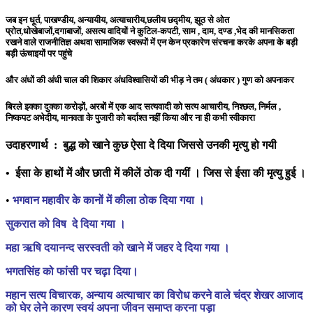
जब इन धूर्त, पाखण्डीय, अन्यायीय, अत्याचारीय,छलीय छद्मीय, झूठ से ओत
प्रोत,धोखेबाजों,दगाबाजों, असत्य वादियों ने कुटिल-कपटी, साम , दाम, दण्ड ,भेद की मानसिकता
रखने वाले राजनीतिज्ञ अथवा सामाजिक स्वरूपों में एन केन प्रकारेण संरचना करके अपना के बड़ी
बड़ी ऊंचाइयों पर पहुंचे
और अंधों की अंधी चाल की शिकार अंधविश्वासियों की भीड़ ने तम ( अंधकार ) गुण को अपनाकर
बिरले इक्का दुक्का करोड़ों, अरबों में एक आद सत्यवादी को सत्य आचारीय, निश्छल, निर्मल ,
निष्कपट अभेदीय, मानवता के पुजारी को बर्दाश्त नहीं किया और ना ही कभी स्वीकारा
उदाहरणार्थ : बुद्ध को खाने कुछ ऐसा दे दिया जिससे उनकी मृत्यु हो गयी
• ईसा के हाथों में और छाती में कीलें ठोक दी गयीं । जिस से ईसा की मृत्यु हुई ।
•
भगवान महावीर के कानों में कीला ठोक दिया गया ।
सुकरात को विष दे दिया गया ।
महा ऋषि दयानन्द सरस्वती को खाने में जहर दे दिया गया ।
भगतसिंह को फांसी पर चढ़ा दिया।
महान सत्य विचारक, अन्याय अत्याचार का विरोध करने वाले चंद्र शेखर आजाद
को घेर लेने कारण स्वयं अपना जीवन समाप्त करना पड़ा