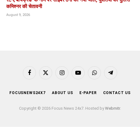
कमिश्नर की चेतावनी
August 9, 2026
Facebook
X
Instagram
YouTube
WhatsApp
Telegram
(Twitter)
FOCUSNEWS24X7
ABOUT US
E-PAPER
CONTACT US
Copyright © 2026 Focus News 24x7. Hosted by
Webmitr
.