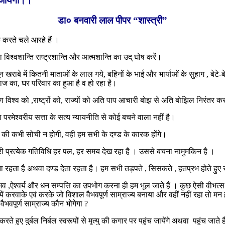
ल जायेगा।।
डा० बनवारी लाल पीपर “शास्त्री”
करते चले आरहे हैं ।
िश्वशान्ति राष्ट्रशान्ति और आत्मशान्ति का उद् घोष करें।
में कितनी माताओं के लाल गये, बहिनों के भाई और भार्याओं के सुहाग , बेटे-बेटियो
,समाज का, घर परिवार का हुआ है व हो रहा है।
रण विश्व को ,राष्ट्रों को, राज्यों को अति पाप आचारी बोझ से अति बोझिल निरंतर
 परमेश्वरीय सत्ता के सत्य न्यायनीति से कोई बचने वाला नहीं है।
 की कभी सोची न होगी, वही हम सभी के दण्ड के कारक होंगे।
 हमारी प्रत्येक गतिविधि हर पल, हर समय देख रहा है । उससे बचना नामुमकिन है ।
ा रहता है अथवा दण्ड देता रहता है। हम सभी तड़पते , सिसकते , हतप्रभ होते हुए रो
ैभव ,ऐश्वर्य और धन सम्पत्ति का उपभोग करना ही हम भूल जाते हैं । कुछ ऐसी वीभत्
करवाके एवं करके जो विशाल वैभवपूर्ण साम्राज्य बनाया और वहीं नहीं रहा तो मन हृदय
 वैभवपूर्ण साम्राज्य कौन भोगेगा ?
ते हुए दुर्बल निर्बल स्वरूपों से मृत्यु की कगार पर पहुंच जायेंगे अथवा पहुंच जाते ह