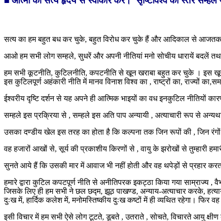
■ आत्मा का सत्य हृदय से स्वीकार कर। सृष्टिविश्व का स्तर सम्ह
सत्य का हम बहुत बध कर चुके, बहुत विरोध कर चुके हैं और आदिकाल से आजतक 
आओ हम सभी लोग सम्हले, सुधरें और अपनी नीतियां मनो सोचीय धारायें बदलें तथा व
हम सभी कूटनीति, कुटिलनीति, कपटनीति से खून खराबा बहुत कर चुके । इस खून खराबे 
इस कुटिलपूर्ण अहंकारी नीति में मानव विनाश विश्व का , राष्ट्रों का, राज्यों का
ईश्वरीय दृष्टि दर्शन से यह अपने ही आत्मिक भाइयों का वध इनकुटिल नीतियों का
सम्हले इस प्रक्रिया से , सम्हले इस अति पाप अन्यायी , अत्याचारी रूप से अन्यथा
उसका दण्डीय खेल इस तरह का होता है कि कल्पना तक जिन रूपों की , जिन रंगों
वह हजारों आखों से, सूर्य की प्रकाशीय किरणों से , वायु के झरोखों से तुम्हारी
सुनते आये हैं कि उसकी मार में आवाज भी नहीं होती और वह थपेड़ों से प्रहार करत
हमारे द्वारा कुटिल कपटपूर्ण नीति से अनीतिपरक इकट्ठा किया गया साम्राज्य , व
जिसके लिए ही हम सभी ने छल छद्म, झूठ पाखण्ड, अन्याय-अत्याचार करके, हत्यायें 
दुःख में, हार्दिक कलेश में, मनोमस्तिष्कीय दुःख कष्टों में ही व्यथित रहेगा। फिर वह
इसी विचार में हम सभी ऐसे लोग टूटते, डूबते , उतराते , सोचते, विचारते आयु क्षीण कर