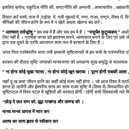
इसलिए क्रोध, वकुटिल नीति की, कपटनीति की अन्यायी , अत्याचारीय , अहंकारीय
विचार करें घरमें, पास में ,पड़ोस में, गली मुहल्ले में, नगर, राज्य, राष्ट्र, विश्व
सैनिकों की जीवन हानि के रूप में न खेलें अथवा खेलना बंद करें।
” आत्मवत् सर्वभूतेषु “
हम सब में हैं और सब हम में हैं ।
“वसुधैव कुटुम्बकम् ”
अर्थ
लिए नहीं है । प्रत्येक मानव को हृदयंगम करने, आत्मसात् करने के लिए एवं उसे जीव
द्वारा एक दूसरे के प्रति अपनापन सत्य रूप में बरसाने के लिए है ।
जगत पिता परमेश्वरीय सत्ता तभी हमसभी सृष्टिमानवों से हम सभी के पारस्परिक 
बरकत की दौलत सृष्टि जगतको मानवजगत को धनधान्य सुख समृद्धि से मालामाल करेगा । रा
” ना होगा कोई भूखा प्यासा , ना होगा कोई खून खराबा । पूरण होगी सबकी आशा , 
जहाँ दुःख कष्ट जीवन हानि का कहीं कोई मंजर नहीं होगा । जो आज विश्व में त्राहि-
शान्त हो जायेंगी और ईश्वरीय सत्य का सत्य राज्य सृष्टि में (विश्व में) विस्थापि
सृष्टिपटल में विश्व पटल में खुशियों की बरसात होगी / रहेगी सभी विश्ववासी गले म
“छोड़ दे छल दम्भ को, झूठ पाखण्ड और घमण्ड को ।
मानव-मानव आपस में प्यार कर
आत्मा का सत्य हृदय से स्वीकार कर